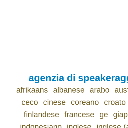
agenzia di speakerag
afrikaans
albanese
arabo
aus
ceco
cinese
coreano
croato
finlandese
francese
ge
gia
indonesiano
inglese
inglese (