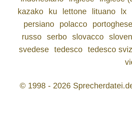
kazako
ku
lettone
lituano
lx
persiano
polacco
portoghes
russo
serbo
slovacco
slove
svedese
tedesco
tedesco svi
v
© 1998 - 2026 Sprecherdatei.d