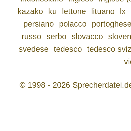
kazako
ku
lettone
lituano
lx
persiano
polacco
portoghes
russo
serbo
slovacco
slove
svedese
tedesco
tedesco svi
v
© 1998 - 2026 Sprecherdatei.d