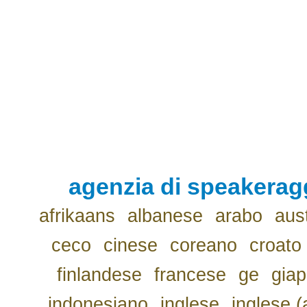
agenzia di speakerag
afrikaans
albanese
arabo
aus
ceco
cinese
coreano
croato
finlandese
francese
ge
gia
indonesiano
inglese
inglese (