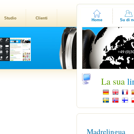
Studio
Clienti
Home
Su di n
La sua
l
Madrelingua