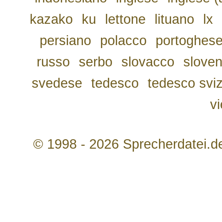
kazako
ku
lettone
lituano
lx
persiano
polacco
portoghes
russo
serbo
slovacco
slove
svedese
tedesco
tedesco svi
v
© 1998 - 2026 Sprecherdatei.d