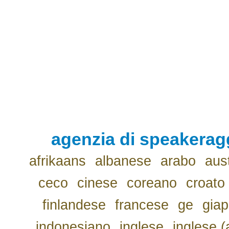
agenzia di speakerag
afrikaans
albanese
arabo
aus
ceco
cinese
coreano
croato
finlandese
francese
ge
gia
indonesiano
inglese
inglese (