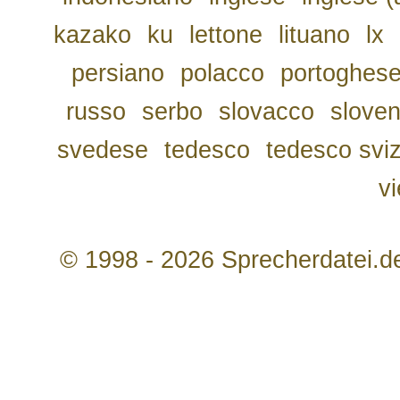
kazako
ku
lettone
lituano
lx
persiano
polacco
portoghes
russo
serbo
slovacco
slove
svedese
tedesco
tedesco svi
v
© 1998 - 2026 Sprecherdatei.d