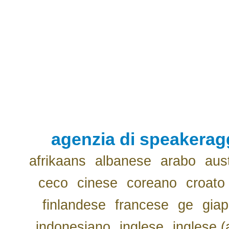
agenzia di speakerag
afrikaans
albanese
arabo
aus
ceco
cinese
coreano
croato
finlandese
francese
ge
gia
indonesiano
inglese
inglese (