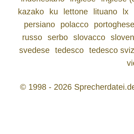
kazako
ku
lettone
lituano
lx
persiano
polacco
portoghes
russo
serbo
slovacco
slove
svedese
tedesco
tedesco svi
v
© 1998 - 2026 Sprecherdatei.d