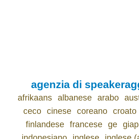
agenzia di speakerag
afrikaans
albanese
arabo
aus
ceco
cinese
coreano
croato
finlandese
francese
ge
gia
indonesiano
inglese
inglese (