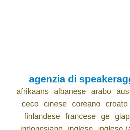
agenzia di speakerag
afrikaans
albanese
arabo
aus
ceco
cinese
coreano
croato
finlandese
francese
ge
gia
indonesiano
inglese
inglese (