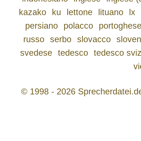
kazako
ku
lettone
lituano
lx
persiano
polacco
portoghes
russo
serbo
slovacco
slove
svedese
tedesco
tedesco svi
v
© 1998 - 2026 Sprecherdatei.d