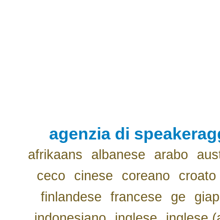
agenzia di speakerag
afrikaans
albanese
arabo
aus
ceco
cinese
coreano
croato
finlandese
francese
ge
gia
indonesiano
inglese
inglese (