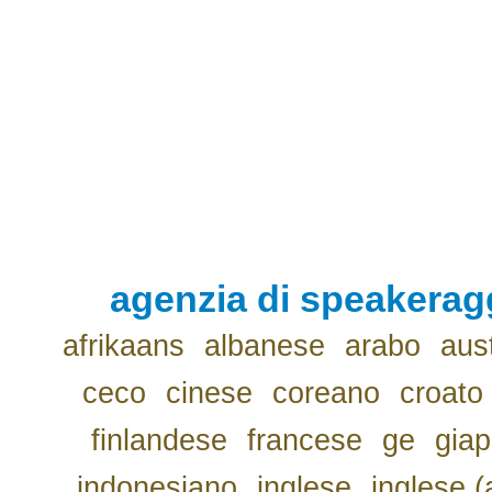
agenzia di speakerag
afrikaans
albanese
arabo
aus
ceco
cinese
coreano
croato
finlandese
francese
ge
gia
indonesiano
inglese
inglese (