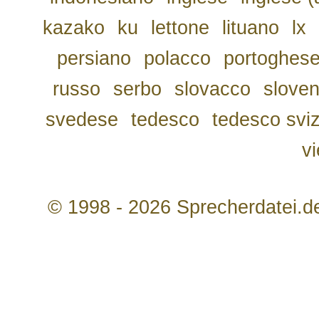
kazako
ku
lettone
lituano
lx
persiano
polacco
portoghes
russo
serbo
slovacco
slove
svedese
tedesco
tedesco svi
v
© 1998 - 2026 Sprecherdatei.d