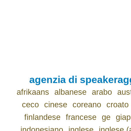
agenzia di speakerag
afrikaans
albanese
arabo
aus
ceco
cinese
coreano
croato
finlandese
francese
ge
gia
indonesiano
inglese
inglese (