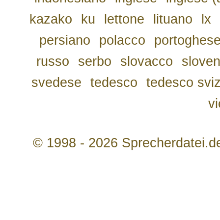
kazako
ku
lettone
lituano
lx
persiano
polacco
portoghes
russo
serbo
slovacco
slove
svedese
tedesco
tedesco svi
v
© 1998 - 2026 Sprecherdatei.d