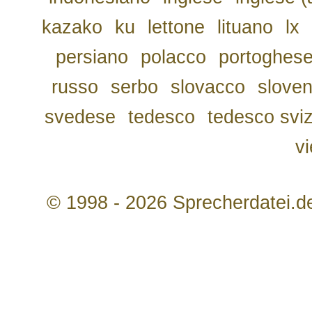
kazako
ku
lettone
lituano
lx
persiano
polacco
portoghes
russo
serbo
slovacco
slove
svedese
tedesco
tedesco svi
v
© 1998 - 2026 Sprecherdatei.d