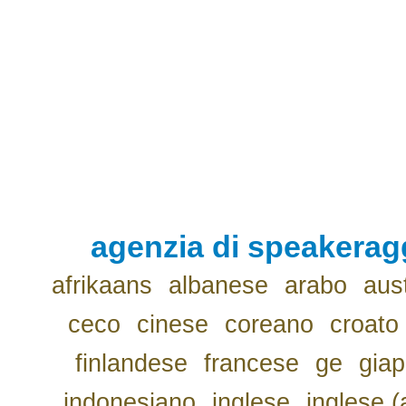
agenzia di speakerag
afrikaans
albanese
arabo
aus
ceco
cinese
coreano
croato
finlandese
francese
ge
gia
indonesiano
inglese
inglese (