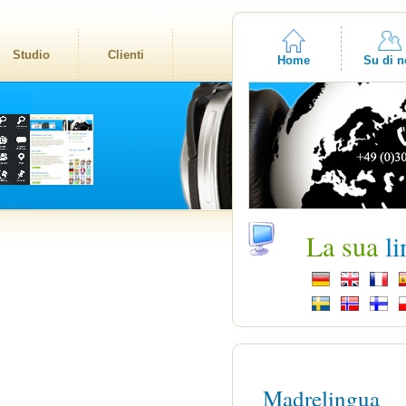
Studio
Clienti
Home
Su di n
La sua
l
Madrelingua