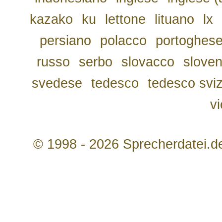
kazako
ku
lettone
lituano
lx
persiano
polacco
portoghes
russo
serbo
slovacco
slove
svedese
tedesco
tedesco svi
v
© 1998 - 2026 Sprecherdatei.d