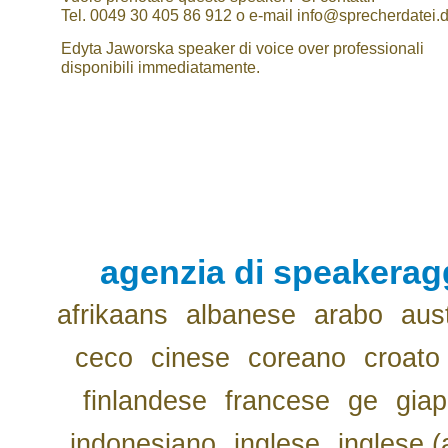
Tel. 0049 30 405 86 912 o e-mail info@sprecherdatei.
Edyta Jaworska speaker di voice over professionali
disponibili immediatamente.
agenzia di speakerag
afrikaans
albanese
arabo
aus
ceco
cinese
coreano
croato
finlandese
francese
ge
gia
indonesiano
inglese
inglese (