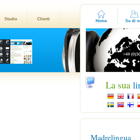
Studio
Clienti
Home
Su di n
La sua
l
Madrelingua