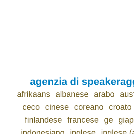
agenzia di speakerag
afrikaans
albanese
arabo
aus
ceco
cinese
coreano
croato
finlandese
francese
ge
gia
indonesiano
inglese
inglese (