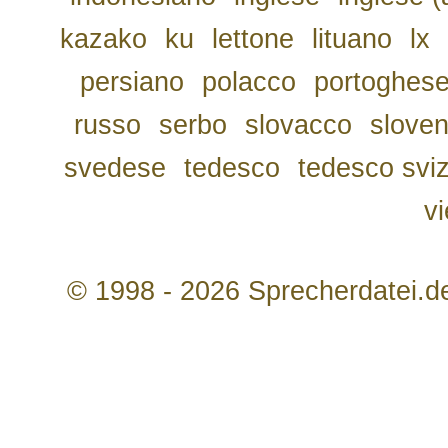
kazako
ku
lettone
lituano
lx
persiano
polacco
portoghes
russo
serbo
slovacco
slove
svedese
tedesco
tedesco svi
v
© 1998 - 2026 Sprecherdatei.d