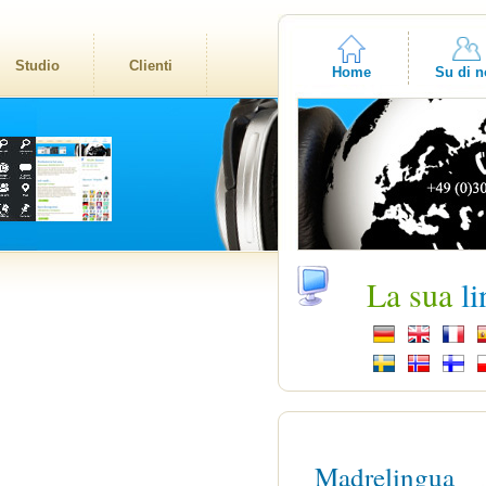
Studio
Clienti
Home
Su di n
La sua
l
Madrelingua