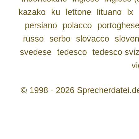
kazako
ku
lettone
lituano
lx
persiano
polacco
portoghes
russo
serbo
slovacco
slove
svedese
tedesco
tedesco svi
v
© 1998 - 2026 Sprecherdatei.d