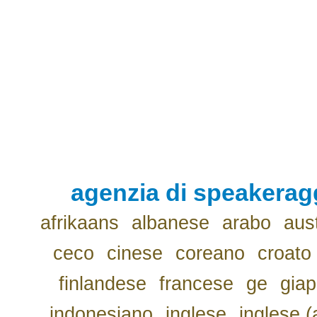
agenzia di speakerag
afrikaans
albanese
arabo
aus
ceco
cinese
coreano
croato
finlandese
francese
ge
gia
indonesiano
inglese
inglese (