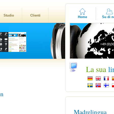
Studio
Clienti
Home
Su di n
La sua
l
en
Madrelingua