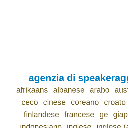
agenzia di speakerag
afrikaans
albanese
arabo
aus
ceco
cinese
coreano
croato
finlandese
francese
ge
gia
indonesiano
inglese
inglese (