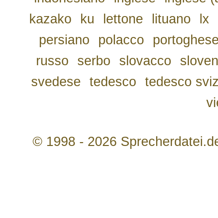
kazako
ku
lettone
lituano
lx
persiano
polacco
portoghes
russo
serbo
slovacco
slove
svedese
tedesco
tedesco svi
v
© 1998 - 2026 Sprecherdatei.d