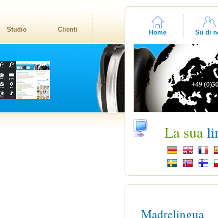
Studio
Clienti
Home
Su di n
La sua
l
Madrelingua