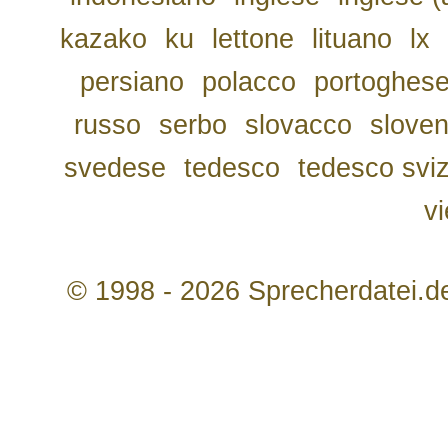
kazako
ku
lettone
lituano
lx
persiano
polacco
portoghes
russo
serbo
slovacco
slove
svedese
tedesco
tedesco svi
v
© 1998 - 2026 Sprecherdatei.d