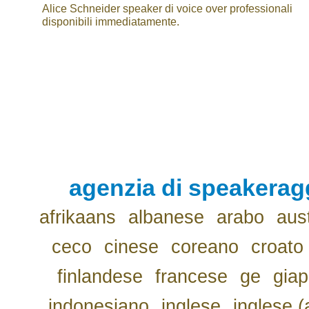
Alice Schneider speaker di voice over professionali
disponibili immediatamente.
agenzia di speakerag
afrikaans
albanese
arabo
aus
ceco
cinese
coreano
croato
finlandese
francese
ge
gia
indonesiano
inglese
inglese (