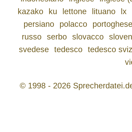
kazako
ku
lettone
lituano
lx
persiano
polacco
portoghes
russo
serbo
slovacco
slove
svedese
tedesco
tedesco svi
v
© 1998 - 2026 Sprecherdatei.d