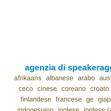
agenzia di speakerag
afrikaans
albanese
arabo
aus
ceco
cinese
coreano
croato
finlandese
francese
ge
gia
indonesiano
inglese
inglese (